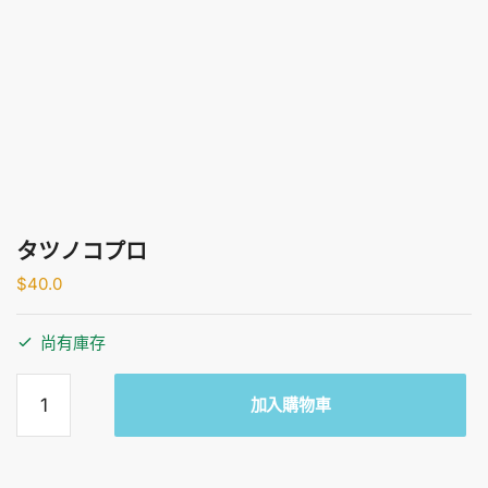
タツノコプロ
$
40.0
尚有庫存
タツノ
加入購物車
コプロ
數量