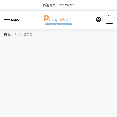
Skip to navigation
Skip to content
歡迎到訪Pump Water
MENU
0
首頁
タツノコプロ
/