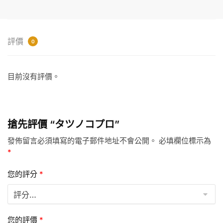
評價
0
目前沒有評價。
搶先評價 “タツノコプロ”
發佈留言必須填寫的電子郵件地址不會公開。
必填欄位標示為
*
您的評分
*
您的評價
*