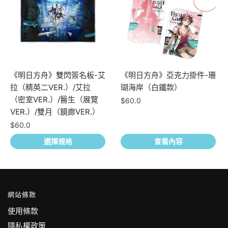
《明日方舟》雙閃簽名板-艾
《明日方舟》亞克力掛件-珊
拉（精英二VER.）/艾拉
瑚海岸（白鐵款）
（密室VER.）/醫生（展覽
$
60.0
VER.）/雙月（鏡廊VER.）
$
60.0
此產品有多種款式。 可在產品
選擇規格
查看內容
頁面選擇選項
網站條款
使用條款
隱私權政策