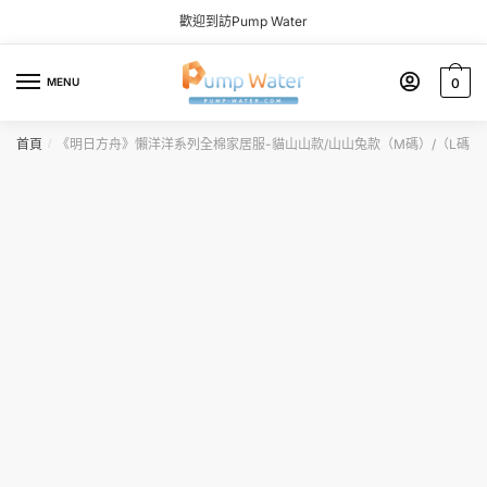
Skip to navigation
Skip to content
歡迎到訪Pump Water
MENU
0
首頁
《明日方舟》懶洋洋系列全棉家居服-貓山山款/山山兔款（M碼）/（L碼）
/