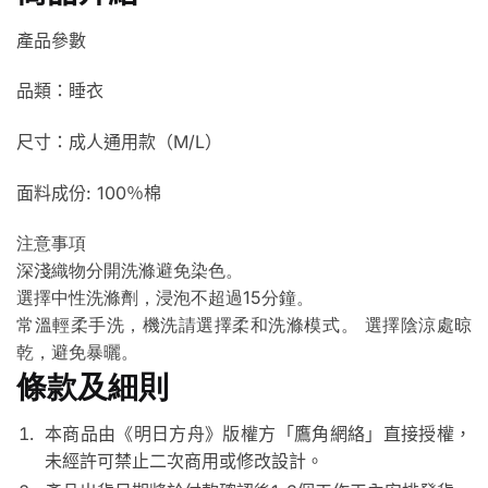
產品參數
品類：睡衣
尺寸：成人通用款（M/L）
面料成份: 100％棉
注意
事項
深
淺
織
物
分
開
洗
滌
避免
染
色
。
選擇
中
性
洗
滌
劑
，
浸泡
不超過
15
分鐘
。
常
溫
輕
柔
手
洗
，
機
洗
請
選擇
柔
和
洗
滌
模式
。
選擇
陰
涼
處
晾
乾
，
避免
暴
曬
。
條款及細則
本商品由《明日方舟》版權方「鷹角網絡」直接授權，
未經許可禁止二次商用或修改設計。