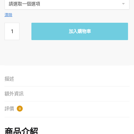
清除
《明日
加入購物車
方舟》
懶洋洋
系列全
棉家居
服-貓
山山款/
山山兔
描述
款（M
碼）/
額外資訊
（L
碼） 數
評價
0
量
商品介紹