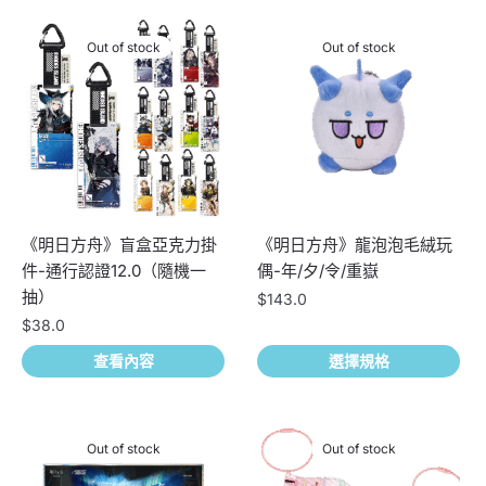
Out of stock
Out of stock
《明日方舟》盲盒亞克力掛
《明日方舟》龍泡泡毛絨玩
件-通行認證12.0（隨機一
偶-年/夕/令/重嶽
抽）
$
143.0
此產品有多種款式。 可在產品
$
38.0
頁面選擇選項
查看內容
選擇規格
Out of stock
Out of stock